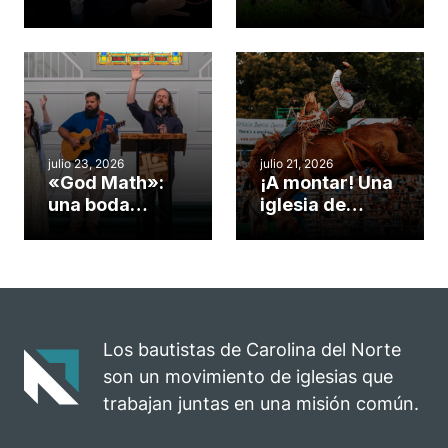
gimnasio de
formas de
una iglesia de
potenciar la
Cary se
obra de Dios
convirtió en un
durante la
insólito campo
Semana
misionero te
ServeNC
cuento
julio 23, 2026
julio 21, 2026
«God Math»:
¡A montar! Una
una boda
iglesia de
celebrada en la
Carolina del
iglesia de
Norte
Hillsborough
convierte su
celebra el
rodeo anual en
impacto del
una
evangelio
oportunidad
Los bautistas de Carolina del Norte
para el
son un movimiento de iglesias que
ministerio
trabajan juntas en una misión común.