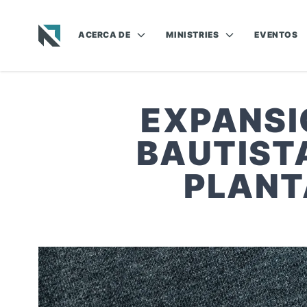
ACERCA DE
MINISTRIES
EVENTOS
Baptist State Convention of North Carolina
EXPANSI
BAUTIST
PLANTA