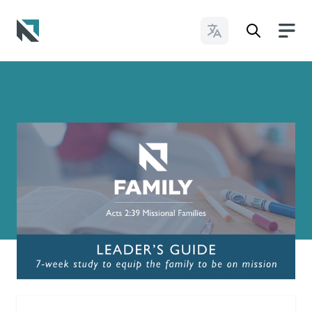
Cambiar idioma
Baptist State Convention of North Carolina