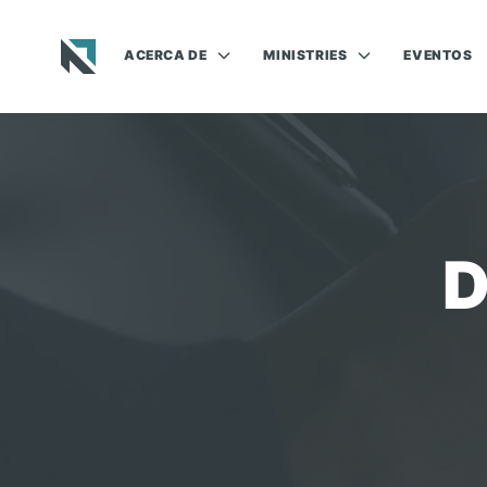
ACERCA DE
MINISTRIES
EVENTOS
Baptist State Convention of North Carolina
D