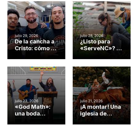
julio 29, 2026
julio 28, 2026
De la cancha a
¿Listo para
Cristo: cómo el
«ServeNC»? 4
gimnasio de
formas de
una iglesia de
potenciar la
Cary se
obra de Dios
convirtió en un
durante la
insólito campo
Semana
misionero te
ServeNC
cuento
julio 23, 2026
julio 21, 2026
«God Math»:
¡A montar! Una
una boda
iglesia de
celebrada en la
Carolina del
iglesia de
Norte
Hillsborough
convierte su