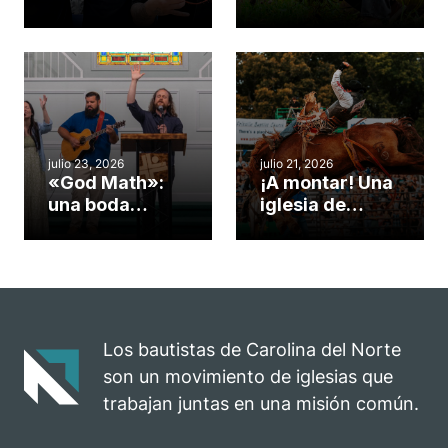
gimnasio de
formas de
una iglesia de
potenciar la
Cary se
obra de Dios
convirtió en un
durante la
insólito campo
Semana
misionero te
ServeNC
cuento
julio 23, 2026
julio 21, 2026
«God Math»:
¡A montar! Una
una boda
iglesia de
celebrada en la
Carolina del
iglesia de
Norte
Hillsborough
convierte su
celebra el
rodeo anual en
impacto del
una
evangelio
oportunidad
Los bautistas de Carolina del Norte
para el
son un movimiento de iglesias que
ministerio
trabajan juntas en una misión común.