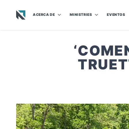
ACERCA DE
MINISTRIES
EVENTOS
Baptist State Convention of North Carolina
‘COMEN
TRUET