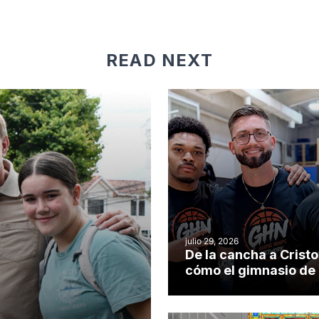
READ NEXT
julio 29, 2026
De la cancha a Cristo
cómo el gimnasio de
iglesia de Cary se co
en un insólito campo
misionero te cuento