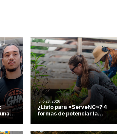
julio 28, 2026
:
¿Listo para «ServeNC»? 4
 una
formas de potenciar la
nvirtió
obra de Dios durante la
Semana ServeNC