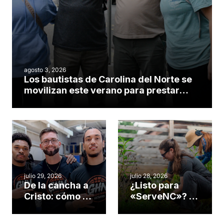
agosto 3, 2026
Los bautistas de Carolina del Norte se
movilizan este verano para prestar
servicio en todo el continente
americano
julio 29, 2026
julio 28, 2026
De la cancha a
¿Listo para
Cristo: cómo el
«ServeNC»? 4
gimnasio de
formas de
una iglesia de
potenciar la