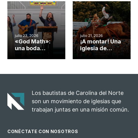
Cary se
obra de Dios
convirtió en un
durante la
insólito campo
Semana
misionero te
ServeNC
cuento
julio 23, 2026
julio 21, 2026
«God Math»:
¡A montar! Una
una boda
iglesia de
celebrada en la
Carolina del
iglesia de
Norte
Hillsborough
convierte su
celebra el
rodeo anual en
impacto del
una
evangelio
oportunidad
Los bautistas de Carolina del Norte
para el
son un movimiento de iglesias que
ministerio
trabajan juntas en una misión común.
CONÉCTATE CON NOSOTROS