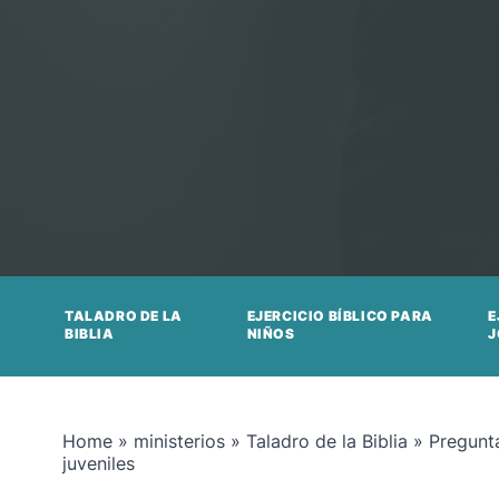
TALADRO DE LA
EJERCICIO BÍBLICO PARA
E
BIBLIA
NIÑOS
J
Home
»
ministerios
»
Taladro de la Biblia
»
Pregunt
juveniles