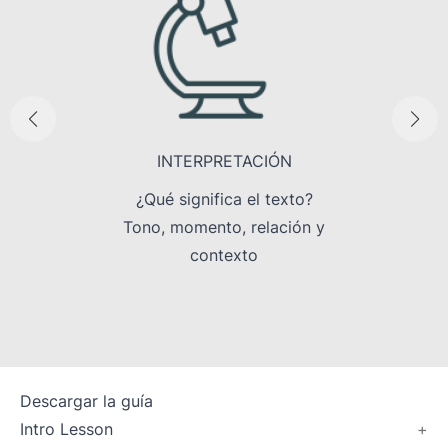
ÓN
INTERPRETACIÓN
va |
tórico-
¿Qué significa el texto?
¿Cómo
ficación
Tono, momento, relación y
signifi
vaciones
contexto
Descargar la guía
Intro Lesson