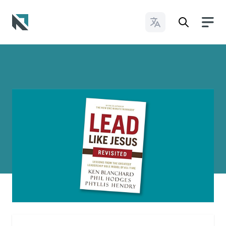
Cambiar idioma
Baptist State Convention of North Carolina