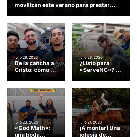
movilizan este verano para prestar
servicio en todo el continente
americano
julio 29, 2026
julio 28, 2026
De la cancha a
¿Listo para
Cristo: cómo el
«ServeNC»? 4
gimnasio de
formas de
una iglesia de
potenciar la
Cary se
obra de Dios
convirtió en un
durante la
insólito campo
Semana
misionero te
ServeNC
cuento
julio 23, 2026
julio 21, 2026
«God Math»:
¡A montar! Una
una boda
iglesia de