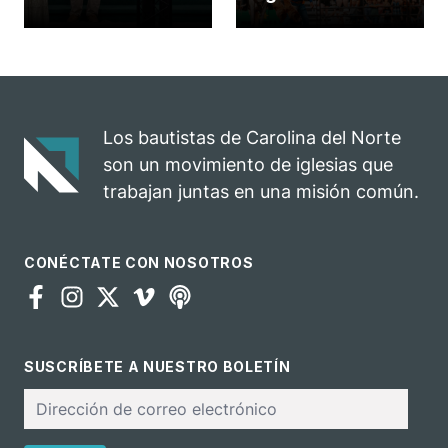
celebrada en la
Carolina del
iglesia de
Norte
Hillsborough
convierte su
celebra el
rodeo anual en
impacto del
una
evangelio
oportunidad
Los bautistas de Carolina del Norte
para el
son un movimiento de iglesias que
ministerio
trabajan juntas en una misión común.
CONÉCTATE CON NOSOTROS
SUSCRÍBETE A NUESTRO BOLETÍN
Correo
electrónico