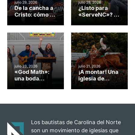
julio 29, 2026
julio 28, 2026
De la cancha a
¿Listo para
Cristo: cómo el
«ServeNC»? 4
gimnasio de
formas de
una iglesia de
potenciar la
Cary se
obra de Dios
convirtió en un
durante la
insólito campo
Semana
misionero te
ServeNC
cuento
julio 23, 2026
julio 21, 2026
«God Math»:
¡A montar! Una
una boda
iglesia de
celebrada en la
Carolina del
iglesia de
Norte
Hillsborough
convierte su
celebra el
rodeo anual en
impacto del
una
evangelio
oportunidad
Los bautistas de Carolina del Norte
para el
son un movimiento de iglesias que
ministerio