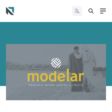
Change Languages
Baptist State Convention of North Carolina